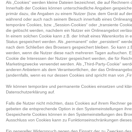
Als „Cookies“ werden kleine Dateien bezeichnet, die auf Rechnern 
Innerhalb der Cookies können unterschiedliche Angaben gespeicher
primär dazu, die Angaben zu einem Nutzer (bzw. dem Gerät auf dem
während oder auch nach seinem Besuch innerhalb eines Onlineange
temporäre Cookies, bzw. „Session-Cookies“ oder „transiente Cooki
die gelöscht werden, nachdem ein Nutzer ein Onlineangebot verläss
In einem solchen Cookie kann z.B. der Inhalt eines Warenkorbs in 
Status gespeichert werden. Als „permanent“ oder „persistent“ werd
nach dem Schließen des Browsers gespeichert bleiben. So kann z.B
werden, wenn die Nutzer diese nach mehreren Tagen aufsuchen. 
Cookie die Interessen der Nutzer gespeichert werden, die für Rei
Marketingzwecke verwendet werden. Als „Third-Party-Cookie“ werd
anderen Anbietern als dem Verantwortlichen, der das Onlineangebo
(andernfalls, wenn es nur dessen Cookies sind spricht man von „Fir
Wir können temporäre und permanente Cookies einsetzen und klä
Datenschutzerklärung auf.
Falls die Nutzer nicht möchten, dass Cookies auf ihrem Rechner g
gebeten die entsprechende Option in den Systemeinstellungen ihre
Gespeicherte Cookies können in den Systemeinstellungen des Bro
Ausschluss von Cookies kann zu Funktionseinschränkungen dieses
Ein genereller Widerspruch gegen den Einsatz der zu Zwecken des