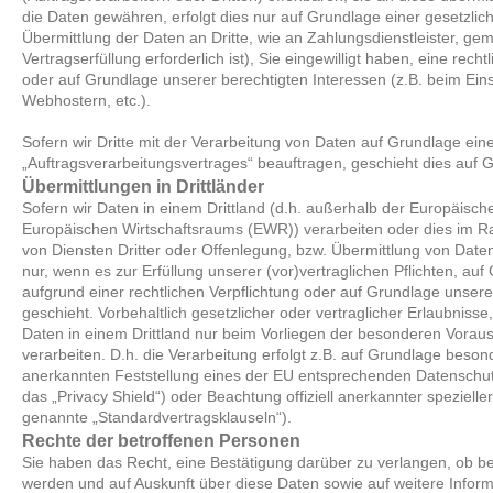
die Daten gewähren, erfolgt dies nur auf Grundlage einer gesetzlic
Übermittlung der Daten an Dritte, wie an Zahlungsdienstleister, gem.
Vertragserfüllung erforderlich ist), Sie eingewilligt haben, eine recht
oder auf Grundlage unserer berechtigten Interessen (z.B. beim Ein
Webhostern, etc.).
Sofern wir Dritte mit der Verarbeitung von Daten auf Grundlage ein
„Auftragsverarbeitungsvertrages“ beauftragen, geschieht dies auf
Übermittlungen in Drittländer
Sofern wir Daten in einem Drittland (d.h. außerhalb der Europäisc
Europäischen Wirtschaftsraums (EWR)) verarbeiten oder dies im
von Diensten Dritter oder Offenlegung, bzw. Übermittlung von Daten 
nur, wenn es zur Erfüllung unserer (vor)vertraglichen Pflichten, auf 
aufgrund einer rechtlichen Verpflichtung oder auf Grundlage unsere
geschieht. Vorbehaltlich gesetzlicher oder vertraglicher Erlaubnisse
Daten in einem Drittland nur beim Vorliegen der besonderen Vorau
verarbeiten. D.h. die Verarbeitung erfolgt z.B. auf Grundlage besond
anerkannten Feststellung eines der EU entsprechenden Datenschutz
das „Privacy Shield“) oder Beachtung offiziell anerkannter spezieller
genannte „Standardvertragsklauseln“).
Rechte der betroffenen Personen
Sie haben das Recht, eine Bestätigung darüber zu verlangen, ob be
werden und auf Auskunft über diese Daten sowie auf weitere Infor