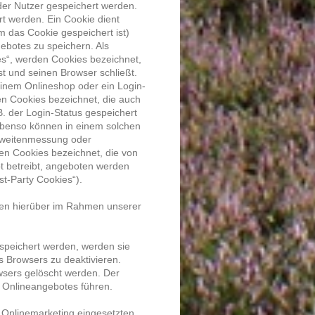
der Nutzer gespeichert werden.
t werden. Ein Cookie dient
 das Cookie gespeichert ist)
botes zu speichern. Als
es“, werden Cookies bezeichnet,
t und seinen Browser schließt.
einem Onlineshop oder ein Login-
en Cookies bezeichnet, die auch
. der Login-Status gespeichert
Ebenso können in einem solchen
chweitenmessung oder
en Cookies bezeichnet, die von
t betreibt, angeboten werden
st-Party Cookies“).
ren hierüber im Rahmen unserer
espeichert werden, werden sie
s Browsers zu deaktivieren.
wsers gelöscht werden. Der
 Onlineangebotes führen.
 Onlinemarketing eingesetzten