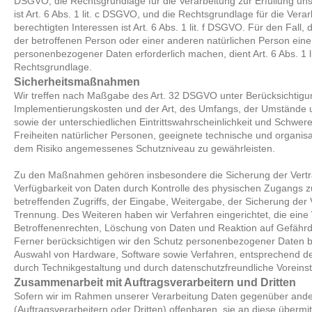
DSGVO, die Rechtsgrundlage für die Verarbeitung zur Erfüllung uns
ist Art. 6 Abs. 1 lit. c DSGVO, und die Rechtsgrundlage für die Ver
berechtigten Interessen ist Art. 6 Abs. 1 lit. f DSGVO. Für den Fall,
der betroffenen Person oder einer anderen natürlichen Person eine
personenbezogener Daten erforderlich machen, dient Art. 6 Abs. 1 
Rechtsgrundlage.
Sicherheitsmaßnahmen
Wir treffen nach Maßgabe des Art. 32 DSGVO unter Berücksichtigu
Implementierungskosten und der Art, des Umfangs, der Umstände 
sowie der unterschiedlichen Eintrittswahrscheinlichkeit und Schwer
Freiheiten natürlicher Personen, geeignete technische und organ
dem Risiko angemessenes Schutzniveau zu gewährleisten.
Zu den Maßnahmen gehören insbesondere die Sicherung der Vertraul
Verfügbarkeit von Daten durch Kontrolle des physischen Zugangs z
betreffenden Zugriffs, der Eingabe, Weitergabe, der Sicherung der 
Trennung. Des Weiteren haben wir Verfahren eingerichtet, die ei
Betroffenenrechten, Löschung von Daten und Reaktion auf Gefährd
Ferner berücksichtigen wir den Schutz personenbezogener Daten be
Auswahl von Hardware, Software sowie Verfahren, entsprechend d
durch Technikgestaltung und durch datenschutzfreundliche Voreins
Zusammenarbeit mit Auftragsverarbeitern und Dritten
Sofern wir im Rahmen unserer Verarbeitung Daten gegenüber an
(Auftragsverarbeitern oder Dritten) offenbaren, sie an diese übermit