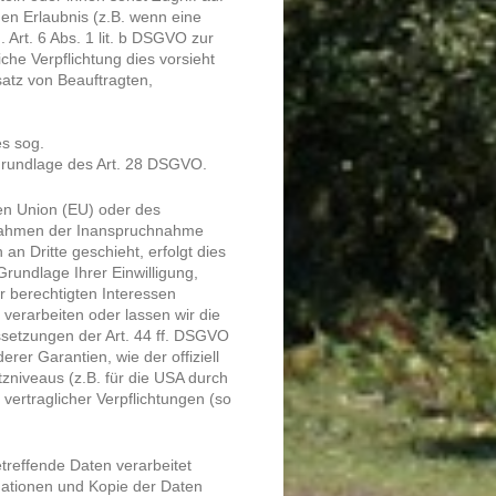
hen Erlaubnis (z.B. wenn eine
 Art. 6 Abs. 1 lit. b DSGVO zur
liche Verpflichtung dies vorsieht
satz von Beauftragten,
es sog.
 Grundlage des Art. 28 DSGVO.
hen Union (EU) oder des
 Rahmen der Inanspruchnahme
an Dritte geschieht, erfolgt dies
Grundlage Ihrer Einwilligung,
r berechtigten Interessen
, verarbeiten oder lassen wir die
ssetzungen der Art. 44 ff. DSGVO
erer Garantien, wie der offiziell
niveaus (z.B. für die USA durch
 vertraglicher Verpflichtungen (so
treffende Daten verarbeitet
mationen und Kopie der Daten