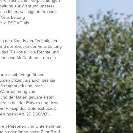
erer rechtlichen Verpflichtungen
arbeitung zur Wahrung unserer
 dass lebenswichtige Interessen
 Verarbeitung
lit. d DSGVO als
ng des Stands der Technik, der
und der Zwecke der Verarbeitung
e des Risikos für die Rechte und
isatorische Maßnahmen, um ein
ichkeit, Integrität und
u den Daten, als auch des sie
Verfügbarkeit und ihrer
ne Wahrnehmung von
ung der Daten gewährleisten.
reits bei der Entwicklung, bzw.
em Prinzip des Datenschutzes
tellungen (Art. 25 DSGVO).
deren Personen und Unternehmen
teln oder ihnen sonst Zugriff auf