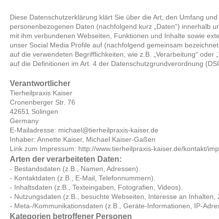
Diese Datenschutzerklärung klärt Sie über die Art, den Umfang un
personenbezogenen Daten (nachfolgend kurz „Daten“) innerhalb u
mit ihm verbundenen Webseiten, Funktionen und Inhalte sowie exte
unser Social Media Profile auf (nachfolgend gemeinsam bezeichnet 
auf die verwendeten Begrifflichkeiten, wie z.B. „Verarbeitung“ oder 
auf die Definitionen im Art. 4 der Datenschutzgrundverordnung (D
Verantwortlicher
Tierheilpraxis Kaiser
Cronenberger Str. 76
42651 Solingen
Germany
E-Mailadresse: michael@tierheilpraxis-kaiser.de
Inhaber: Annette Kaiser, Michael Kaiser-Gaßen
Link zum Impressum: http://www.tierheilpraxis-kaiser.de/kontakt/im
Arten der verarbeiteten Daten:
- Bestandsdaten (z.B., Namen, Adressen).
- Kontaktdaten (z.B., E-Mail, Telefonnummern).
- Inhaltsdaten (z.B., Texteingaben, Fotografien, Videos).
- Nutzungsdaten (z.B., besuchte Webseiten, Interesse an Inhalten, Z
- Meta-/Kommunikationsdaten (z.B., Geräte-Informationen, IP-Adre
Kategorien betroffener Personen