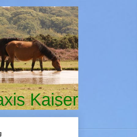
axis Kaiser
g